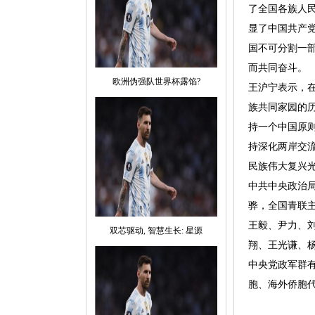
了全国各族人
显了中国共产
国不可分割一
而共同奋斗。
欧洲伪强队世界杯露馅?
王沪宁表示，
族共同家园的
持一个中国原则
持深化两岸交
民族伟大复兴
中共中央政治
骅，全国青联
王毅、尹力、
双芯驱动, 智慧生长: 星源
翔、王光谦、
中央党政军群
胞、海外侨胞代