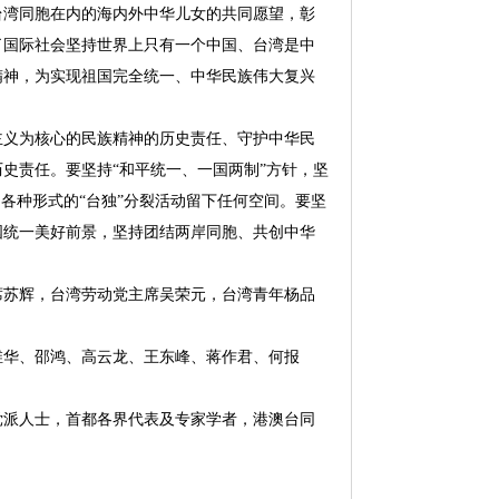
台湾同胞在内的海内外中华儿女的共同愿望，彰
了国际社会坚持世界上只有一个中国、台湾是中
精神，为实现祖国完全统一、中华民族伟大复兴
主义为核心的民族精神的历史责任、守护中华民
史责任。要坚持“和平统一、一国两制”方针，坚
各种形式的“台独”分裂活动留下任何空间。要坚
国统一美好前景，坚持团结两岸同胞、共创中华
席苏辉，台湾劳动党主席吴荣元，台湾青年杨品
维华、邵鸿、高云龙、王东峰、蒋作君、何报
党派人士，首都各界代表及专家学者，港澳台同