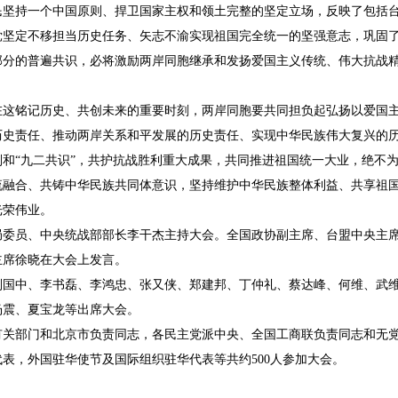
民坚持一个中国原则、捍卫国家主权和领土完整的坚定立场，反映了包括
党坚定不移担当历史任务、矢志不渝实现祖国完全统一的坚强意志，巩固
部分的普遍共识，必将激励两岸同胞继承和发扬爱国主义传统、伟大抗战
在这铭记历史、共创未来的重要时刻，两岸同胞要共同担负起弘扬以爱国
历史责任、推动两岸关系和平发展的历史责任、实现中华民族伟大复兴的历
和“九二共识”，共护抗战胜利重大成果，共同推进祖国统一大业，绝不为
流融合、共铸中华民族共同体意识，坚持维护中华民族整体利益、共享祖
光荣伟业。
局委员、中央统战部部长李干杰主持大会。全国政协副主席、台盟中央主
主席徐晓在大会上发言。
刘国中、李书磊、李鸿忠、张又侠、郑建邦、丁仲礼、蔡达峰、何维、武
杨震、夏宝龙等出席大会。
有关部门和北京市负责同志，各民主党派中央、全国工商联负责同志和无
表，外国驻华使节及国际组织驻华代表等共约500人参加大会。